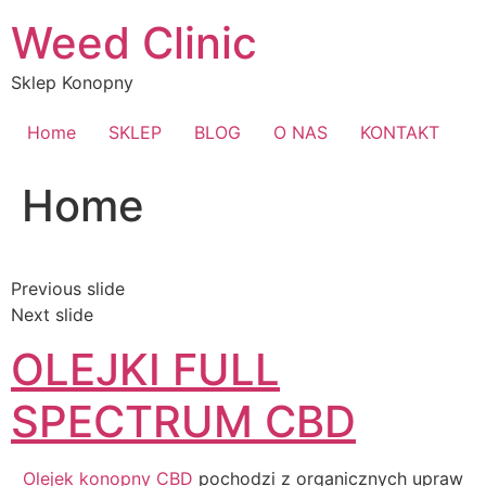
Przejdź
Weed Clinic
do
treści
Sklep Konopny
Home
SKLEP
BLOG
O NAS
KONTAKT
Home
Previous slide
Next slide
OLEJKI FULL
SPECTRUM CBD
Olejek konopny CBD
pochodzi z organicznych upraw