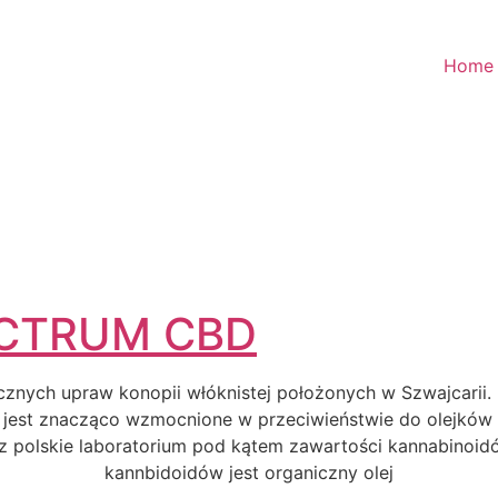
Home
ECTRUM CBD
znych upraw konopii włóknistej położonych w Szwajcarii. 
u jest znacząco wzmocnione w przeciwieństwie do olejków
az polskie laboratorium pod kątem zawartości kannabinoi
kannbidoidów jest organiczny olej