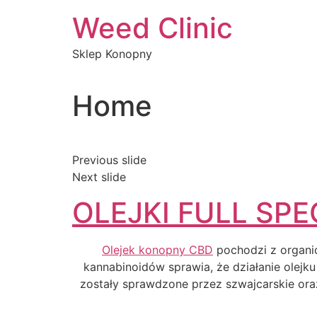
Przejdź
Weed Clinic
do
treści
Sklep Konopny
Home
Previous slide
Next slide
OLEJKI FULL SP
Olejek konopny CBD
pochodzi z organic
kannabinoidów sprawia, że działanie olejk
zostały sprawdzone przez szwajcarskie or